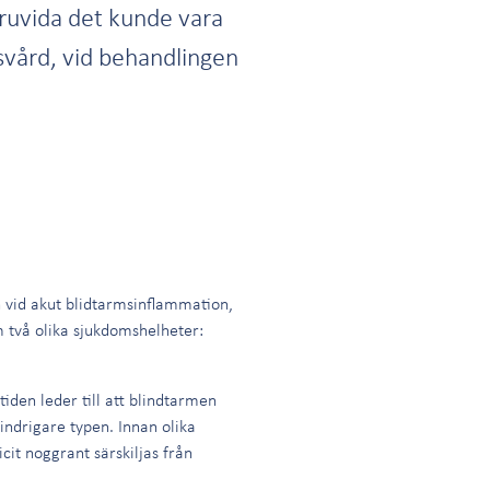
uruvida det kunde vara
usvård, vid behandlingen
 vid akut blidtarmsinflammation,
m två olika sjukdomshelheter:
iden leder till att blindtarmen
indrigare typen. Innan olika
it noggrant särskiljas från