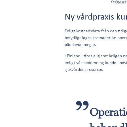
Frågestä
Ny vårdpraxis k
Enligt kostnadsdata från den tidi
betydligt lägre kostnader än oper
bäddavdelningar.
I Finland utförs alltjämt årlige
enligt vår bedömning kunde undv
sjukvårdens resurser.
Operati