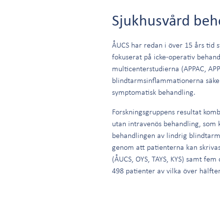
Sjukhusvård behö
ÅUCS har redan i över 15 års tid 
fokuserat på icke-operativ behand
multicenterstudierna (APPAC, APPA
blindtarmsinflammationerna säkert
symptomatisk behandling.
Forskningsgruppens resultat komb
utan intravenös behandling, som 
behandlingen av lindrig blindtar
genom att patienterna kan skrivas 
(ÅUCS, OYS, TAYS, KYS) samt fem ce
498 patienter av vilka över hälfte