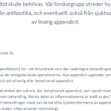
alltid skulle behövas. Vår forskargrupp utreder h
från antibiotika, och eventuellt också från sjukh
av lindrig appendicit.
iranta Oy
pendektomi) har i ett århundrade varit den vedertagna behandlingen
n av de vanligaste akuta operationerna. Akut appendicit uppträder so
cit och allvarlig eller komplicerad appendicit.
t endast den svårare, dvs. komplicerad appendicit, som typiskt med t
erativ behandling. Största delen av inflammationerna är ändå av den l
h behandlingen inleds kan de två olika sjukdomsformerna av appendic
 buken, vilken används rutinmässigt.