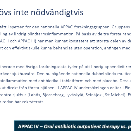
vs inte nödvändigtvis
stått i spetsen för den nationella APPAC-forskningsgruppen. Gruppens 
ling av lindrig blindtarmsinflammation. På basis av de tre första r
C II och APPAC III) har man kunnat konstatera att största delen av de
 och effektivt skulle kunna behandlas utan operation, antingen med 
inerade med övriga forskningsdata tyder på att lindrig appendicit re
kräver sjukhusvård. Den nu pågående nationella dubbelblinda multic
msinflammation med antibiotika i tablettform och med placebo. Dess
ut direkt från första hjälpen. I APPAC IV-undersökningen deltar i Fin
ntralsjukhus (Lahtis, Björneborg, Jyväskylä, Seinäjoki, S:t Michel). 
n redan har rekryterats.