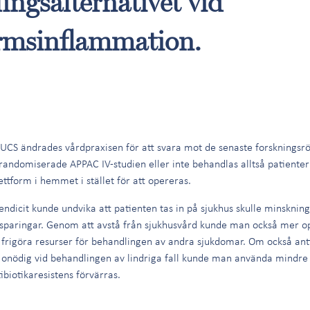
ingsalternativet vid
rmsinflammation.
 ÅUCS ändrades vårdpraxisen för att svara mot de senaste forskningsr
randomiserade APPAC IV-studien eller inte behandlas alltså patienter 
ettform i hemmet i stället för att opereras.
dicit kunde undvika att patienten tas in på sjukhus skulle minsknin
sparingar. Genom att avstå från sjukhusvård kunde man också mer opt
rigöra resurser för behandlingen av andra sjukdomar. Om också anti
 onödig vid behandlingen av lindriga fall kunde man använda mindre 
biotikaresistens förvärras.