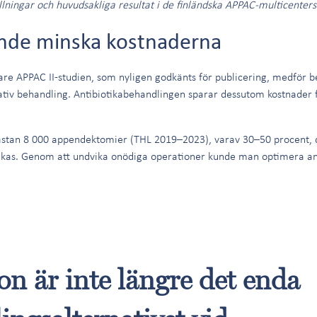
llningar och huvudsakliga resultat i de finländska APPAC-multicenters
unde minska kostnaderna
gare APPAC II-studien, som nyligen godkänts för publicering, medför 
ativ behandling. Antibiotikabehandlingen sparar dessutom kostnader 
n nästan 8 000 appendektomier (THL 2019–2023), varav 30–50 procent, 
ikas. Genom att undvika onödiga operationer kunde man optimera an
on är inte längre det enda