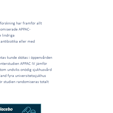
forskning har framför allt
andomiserade APPAC-
 lindriga
antibiotika eller med
ntav kunde skötas i öppenvården
enterstudien APPAC IV jämför
utom undviks onödig sjukhusvård
land fyra universitetssjukhus
För studien randomiseras totalt