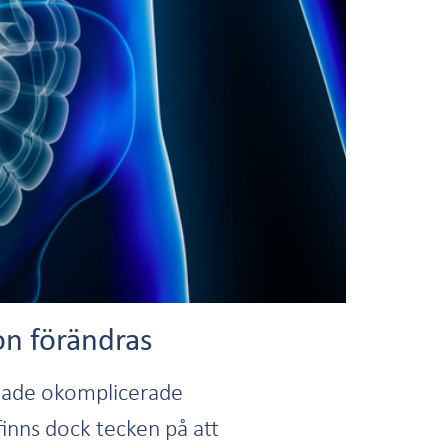
on förändras
allade okomplicerade
inns dock tecken på att