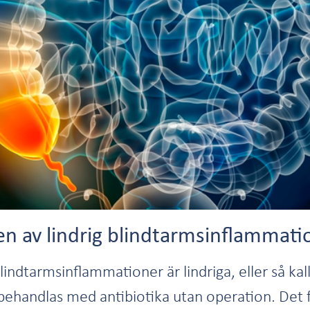
n av lindrig blindtarmsinflammati
 blindtarmsinflammationer är lindriga, eller så k
behandlas med antibiotika utan operation. Det f