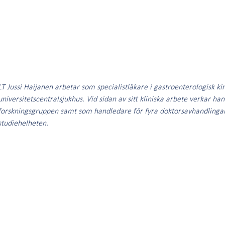
LT Jussi Haijanen arbetar som specialistläkare i gastroenterologisk ki
universitetscentralsjukhus. Vid sidan av sitt kliniska arbete verkar h
forskningsgruppen samt som handledare för fyra doktorsavhandling
studiehelheten.