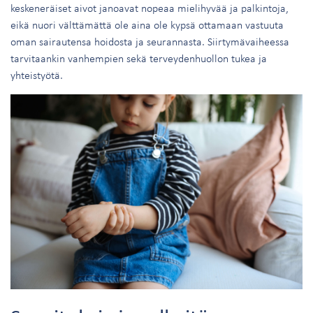
keskeneräiset aivot janoavat nopeaa mielihyvää ja palkintoja,
eikä nuori välttämättä ole aina ole kypsä ottamaan vastuuta
oman sairautensa hoidosta ja seurannasta. Siirtymävaiheessa
tarvitaankin vanhempien sekä terveydenhuollon tukea ja
yhteistyötä.