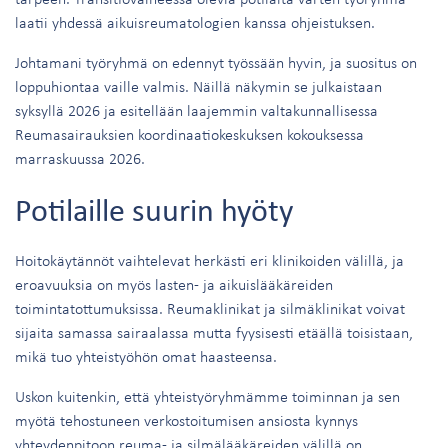
laatii yhdessä aikuisreumatologien kanssa ohjeistuksen.
Johtamani työryhmä on edennyt työssään hyvin, ja suositus on
loppuhiontaa vaille valmis. Näillä näkymin se julkaistaan
syksyllä 2026 ja esitellään laajemmin valtakunnallisessa
Reumasairauksien koordinaatiokeskuksen kokouksessa
marraskuussa 2026.
Potilaille suurin hyöty
Hoitokäytännöt vaihtelevat herkästi eri klinikoiden välillä, ja
eroavuuksia on myös lasten- ja aikuislääkäreiden
toimintatottumuksissa. Reumaklinikat ja silmäklinikat voivat
sijaita samassa sairaalassa mutta fyysisesti etäällä toisistaan,
mikä tuo yhteistyöhön omat haasteensa.
Uskon kuitenkin, että yhteistyöryhmämme toiminnan ja sen
myötä tehostuneen verkostoitumisen ansiosta kynnys
yhteydenpitoon reuma- ja silmälääkäreiden välillä on