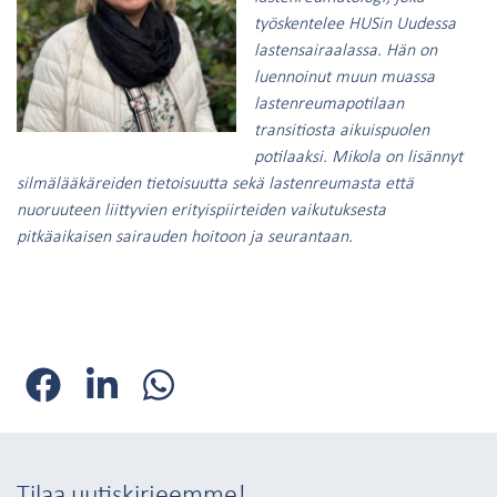
työskentelee HUSin Uudessa
lastensairaalassa. Hän on
luennoinut muun muassa
lastenreumapotilaan
transitiosta aikuispuolen
potilaaksi. Mikola on lisännyt
silmälääkäreiden tietoisuutta sekä lastenreumasta että
nuoruuteen liittyvien erityispiirteiden vaikutuksesta
pitkäaikaisen sairauden hoitoon ja seurantaan.
Tilaa uutiskirjeemme!