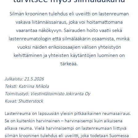
Silmän krooninen tulehdus eli uveiitti on lastenreuman
vakava liitännäissairaus, joka voi hoitamattomana
vaarantaa näkökyvyn. Sairauden hoito vaatii sekä
lastenreumatologin että silmälääkärin osaamista, minkä
vuoksi näiden erikoisosaajien välisen yhteistyön
kehittäminen ja yhteisten käytäntöjen luominen on
tärkeää.
Julkaistu: 21.5.2026
Teksti: Katriina Mikola
Toimitustyö: Viestintätoimisto Jokiranta Oy
Kuvat: Shutterstock
Lastenreuma on lapsuusiän yleisin pitkäaikainen reumasairaus.
Se on kuitenkin harvinainen – harvinaisempi kuin aikuisena
alkava reuma. Vielä harvinaisempi on lastenreumaan liittyvä
silmän krooninen tulehdus eli uveiitti, joka todetaan Suomessa