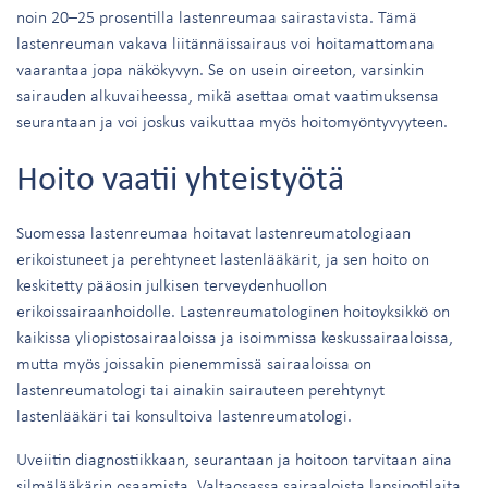
noin 20–25 prosentilla lastenreumaa sairastavista. Tämä
lastenreuman vakava liitännäissairaus voi hoitamattomana
vaarantaa jopa näkökyvyn. Se on usein oireeton, varsinkin
sairauden alkuvaiheessa, mikä asettaa omat vaatimuksensa
seurantaan ja voi joskus vaikuttaa myös hoitomyöntyvyyteen.
Hoito vaatii yhteistyötä
Suomessa lastenreumaa hoitavat lastenreumatologiaan
erikoistuneet ja perehtyneet lastenlääkärit, ja sen hoito on
keskitetty pääosin julkisen terveydenhuollon
erikoissairaanhoidolle. Lastenreumatologinen hoitoyksikkö on
kaikissa yliopistosairaaloissa ja isoimmissa keskussairaaloissa,
mutta myös joissakin pienemmissä sairaaloissa on
lastenreumatologi tai ainakin sairauteen perehtynyt
lastenlääkäri tai konsultoiva lastenreumatologi.
Uveiitin diagnostiikkaan, seurantaan ja hoitoon tarvitaan aina
silmälääkärin osaamista. Valtaosassa sairaaloista lapsipotilaita