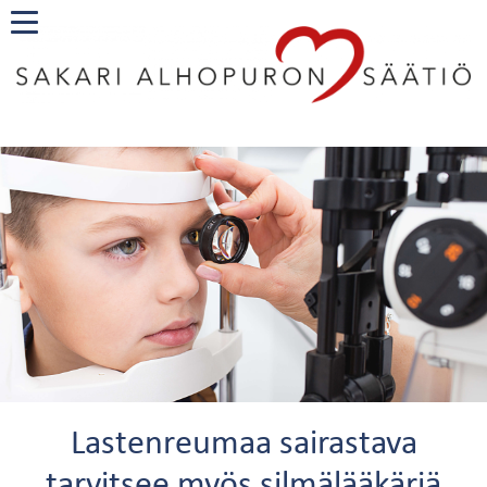
Lastenreumaa sairastava
tarvitsee myös silmälääkäriä