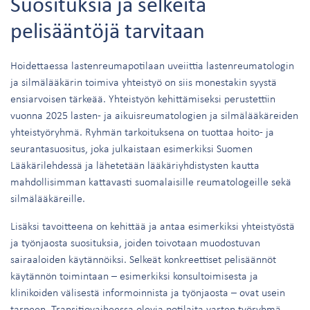
Suosituksia ja selkeitä
pelisääntöjä tarvitaan
Hoidettaessa lastenreumapotilaan uveiittia lastenreumatologin
ja silmälääkärin toimiva yhteistyö on siis monestakin syystä
ensiarvoisen tärkeää. Yhteistyön kehittämiseksi perustettiin
vuonna 2025 lasten- ja aikuisreumatologien ja silmälääkäreiden
yhteistyöryhmä. Ryhmän tarkoituksena on tuottaa hoito- ja
seurantasuositus, joka julkaistaan esimerkiksi Suomen
Lääkärilehdessä ja lähetetään lääkäriyhdistysten kautta
mahdollisimman kattavasti suomalaisille reumatologeille sekä
silmälääkäreille.
Lisäksi tavoitteena on kehittää ja antaa esimerkiksi yhteistyöstä
ja työnjaosta suosituksia, joiden toivotaan muodostuvan
sairaaloiden käytännöiksi. Selkeät konkreettiset pelisäännöt
käytännön toimintaan – esimerkiksi konsultoimisesta ja
klinikoiden välisestä informoinnista ja työnjaosta – ovat usein
tarpeen. Transitiovaiheessa olevia potilaita varten työryhmä