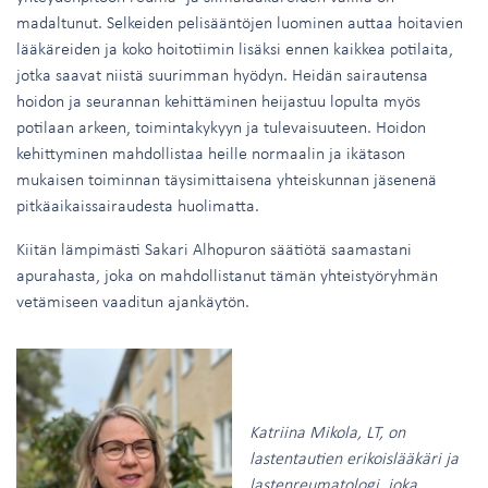
madaltunut. Selkeiden pelisääntöjen luominen auttaa hoitavien
lääkäreiden ja koko hoitotiimin lisäksi ennen kaikkea potilaita,
jotka saavat niistä suurimman hyödyn. Heidän sairautensa
hoidon ja seurannan kehittäminen heijastuu lopulta myös
potilaan arkeen, toimintakykyyn ja tulevaisuuteen. Hoidon
kehittyminen mahdollistaa heille normaalin ja ikätason
mukaisen toiminnan täysimittaisena yhteiskunnan jäsenenä
pitkäaikaissairaudesta huolimatta.
Kiitän lämpimästi Sakari Alhopuron säätiötä saamastani
apurahasta, joka on mahdollistanut tämän yhteistyöryhmän
vetämiseen vaaditun ajankäytön.
Katriina Mikola, LT, on
lastentautien erikoislääkäri ja
lastenreumatologi, joka