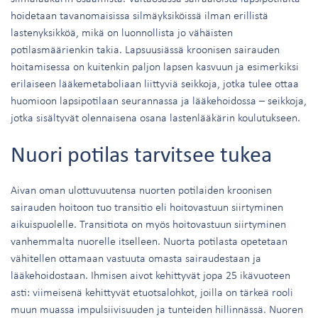
hoidetaan tavanomaisissa silmäyksiköissä ilman erillistä
lastenyksikköä, mikä on luonnollista jo vähäisten
potilasmäärienkin takia. Lapsuusiässä kroonisen sairauden
hoitamisessa on kuitenkin paljon lapsen kasvuun ja esimerkiksi
erilaiseen lääkemetaboliaan liittyviä seikkoja, jotka tulee ottaa
huomioon lapsipotilaan seurannassa ja lääkehoidossa – seikkoja,
jotka sisältyvät olennaisena osana lastenlääkärin koulutukseen.
Nuori potilas tarvitsee tukea
Aivan oman ulottuvuutensa nuorten potilaiden kroonisen
sairauden hoitoon tuo transitio eli hoitovastuun siirtyminen
aikuispuolelle. Transitiota on myös hoitovastuun siirtyminen
vanhemmalta nuorelle itselleen. Nuorta potilasta opetetaan
vähitellen ottamaan vastuuta omasta sairaudestaan ja
lääkehoidostaan. Ihmisen aivot kehittyvät jopa 25 ikävuoteen
asti: viimeisenä kehittyvät etuotsalohkot, joilla on tärkeä rooli
muun muassa impulsiivisuuden ja tunteiden hillinnässä. Nuoren