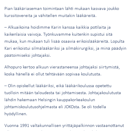
Pian lääkäriaseman toimintaan lähti mukaan kasvava joukko
kurssitovereita ja vähitellen muitakin lääkäreitä.
– Alkuaikoina hoidimme Karin kanssa kaikkia potilaita ja
kaikenlaisia vaivoja. Työnkuvamme kuitenkin supistui sitä
mukaa, kun mukaan tuli lisää osaavia erikoislääkäreitä. Lopulta
Kari erikoistui silmälääkäriksi ja silmäkirurgiksi, ja minä päädyin
päätoimiseksi johtajaksi.
Alhopuro kertoo alkuun vierastaneensa johtajaksi siirtymistä,
koska hänellä ei ollut tehtävään sopivaa koulutusta.
– Olin opiskellut lääkäriksi, eikä lääkärikoulussa opetettu
tuolloin mitään taloudesta tai johtamisesta. Johtajakoulutusta
lähdin hakemaan Helsingin kauppakorkeakoulun
johtamiskoulutusohjelmasta eli JOKOsta. Se oli todella
hyödyllinen.
Vuonna 1991 valtakunnallisen yrittäjäpalkinnon vastaanottanut