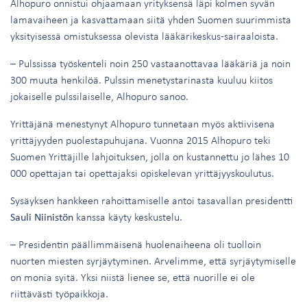
Alhopuro onnistui ohjaamaan yrityksensä läpi kolmen syvän
lamavaiheen ja kasvattamaan siitä yhden Suomen suurimmista
yksityisessä omistuksessa olevista lääkärikeskus-sairaaloista.
– Pulssissa työskenteli noin 250 vastaanottavaa lääkäriä ja noin
300 muuta henkilöä. Pulssin menetystarinasta kuuluu kiitos
jokaiselle pulssilaiselle, Alhopuro sanoo.
Yrittäjänä menestynyt Alhopuro tunnetaan myös aktiivisena
yrittäjyyden puolestapuhujana. Vuonna 2015 Alhopuro teki
Suomen Yrittäjille lahjoituksen, jolla on kustannettu jo lähes 10
000 opettajan tai opettajaksi opiskelevan yrittäjyyskoulutus.
Sysäyksen hankkeen rahoittamiselle antoi tasavallan presidentti
Sauli Niinistön
kanssa käyty keskustelu.
– Presidentin päällimmäisenä huolenaiheena oli tuolloin
nuorten miesten syrjäytyminen. Arvelimme, että syrjäytymiselle
on monia syitä. Yksi niistä lienee se, että nuorille ei ole
riittävästi työpaikkoja.