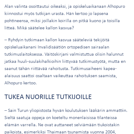
Alan valinta osoittautui oikeaksi, ja opiskeluaikanaan Alhopuro
kiinnostui myös tutkijan urasta. Hän kertoo jo lapsena
pohtineensa, miksi joillakin koirilla on pitkä kuono ja toisilla
litteä. Mikä säätelee kallon kasvua?
– Ryhdyin tutkimaan kallon kasvua sääteleviä tekijöitä
opiskeluaikanani Invalidisäätiön ortopedisen sairaalan
tutkimuslaitoksessa. Väitöskirjani valmistuttua olisin halunnut
jatkaa huuli-suulakihalkioihin liittyvää tutkimustyötä, mutta en
saanut tähän riittävää rahoitusta. Tutkimusaiheeni kapea-
alaisuus saattoi osaltaan vaikeuttaa rahoituksen saamista,
Alhopuro kertoo.
TUKEA NUORILLE TUTKIJOILLE
– Sain Turun yliopistosta hyvän koulutuksen lääkärin ammattiin.
Sieltä saatuja oppeja on koeteltu monenlaisissa tilanteissa
elämän varrella. Ne ovat auttaneet selviämään tiukoistakin
paikoista, esimerkiksi Thaimaan tsunamista vuonna 2004,