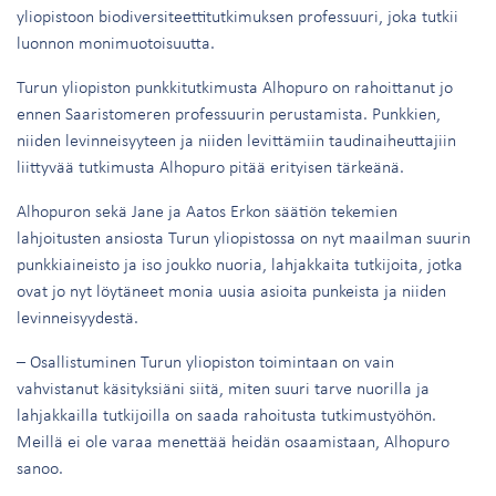
yliopistoon biodiversiteettitutkimuksen professuuri, joka tutkii
luonnon monimuotoisuutta.
Turun yliopiston punkkitutkimusta Alhopuro on rahoittanut jo
ennen Saaristomeren professuurin perustamista. Punkkien,
niiden levinneisyyteen ja niiden levittämiin taudinaiheuttajiin
liittyvää tutkimusta Alhopuro pitää erityisen tärkeänä.
Alhopuron sekä Jane ja Aatos Erkon säätiön tekemien
lahjoitusten ansiosta Turun yliopistossa on nyt maailman suurin
punkkiaineisto ja iso joukko nuoria, lahjakkaita tutkijoita, jotka
ovat jo nyt löytäneet monia uusia asioita punkeista ja niiden
levinneisyydestä.
– Osallistuminen Turun yliopiston toimintaan on vain
vahvistanut käsityksiäni siitä, miten suuri tarve nuorilla ja
lahjakkailla tutkijoilla on saada rahoitusta tutkimustyöhön.
Meillä ei ole varaa menettää heidän osaamistaan, Alhopuro
sanoo.