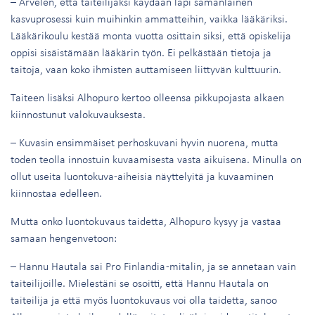
– Arvelen, että taiteilijaksi käydään läpi samanlainen
kasvuprosessi kuin muihinkin ammatteihin, vaikka lääkäriksi.
Lääkärikoulu kestää monta vuotta osittain siksi, että opiskelija
oppisi sisäistämään lääkärin työn. Ei pelkästään tietoja ja
taitoja, vaan koko ihmisten auttamiseen liittyvän kulttuurin.
Taiteen lisäksi Alhopuro kertoo olleensa pikkupojasta alkaen
kiinnostunut valokuvauksesta.
– Kuvasin ensimmäiset perhoskuvani hyvin nuorena, mutta
toden teolla innostuin kuvaamisesta vasta aikuisena. Minulla on
ollut useita luontokuva-aiheisia näyttelyitä ja kuvaaminen
kiinnostaa edelleen.
Mutta onko luontokuvaus taidetta, Alhopuro kysyy ja vastaa
samaan hengenvetoon:
– Hannu Hautala sai Pro Finlandia -mitalin, ja se annetaan vain
taiteilijoille. Mielestäni se osoitti, että Hannu Hautala on
taiteilija ja että myös luontokuvaus voi olla taidetta, sanoo