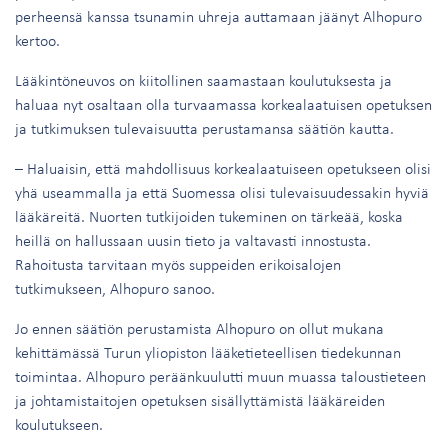
perheensä kanssa tsunamin uhreja auttamaan jäänyt Alhopuro
kertoo.
Lääkintöneuvos on kiitollinen saamastaan koulutuksesta ja
haluaa nyt osaltaan olla turvaamassa korkealaatuisen opetuksen
ja tutkimuksen tulevaisuutta perustamansa säätiön kautta.
– Haluaisin, että mahdollisuus korkealaatuiseen opetukseen olisi
yhä useammalla ja että Suomessa olisi tulevaisuudessakin hyviä
lääkäreitä. Nuorten tutkijoiden tukeminen on tärkeää, koska
heillä on hallussaan uusin tieto ja valtavasti innostusta.
Rahoitusta tarvitaan myös suppeiden erikoisalojen
tutkimukseen, Alhopuro sanoo.
Jo ennen säätiön perustamista Alhopuro on ollut mukana
kehittämässä Turun yliopiston lääketieteellisen tiedekunnan
toimintaa. Alhopuro peräänkuulutti muun muassa taloustieteen
ja johtamistaitojen opetuksen sisällyttämistä lääkäreiden
koulutukseen.