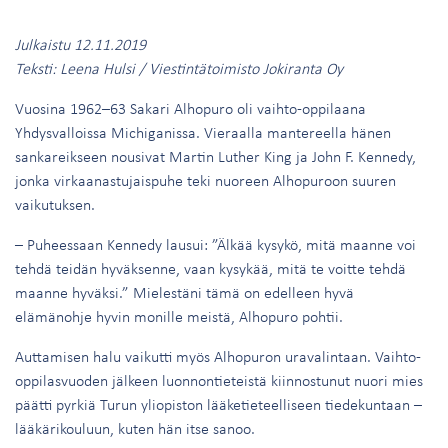
Julkaistu 12.11.2019
Teksti: Leena Hulsi / Viestintätoimisto Jokiranta Oy
Vuosina 1962–63 Sakari Alhopuro oli vaihto-oppilaana
Yhdysvalloissa Michiganissa. Vieraalla mantereella hänen
sankareikseen nousivat Martin Luther King ja John F. Kennedy,
jonka virkaanastujaispuhe teki nuoreen Alhopuroon suuren
vaikutuksen.
– Puheessaan Kennedy lausui: ”Älkää kysykö, mitä maanne voi
tehdä teidän hyväksenne, vaan kysykää, mitä te voitte tehdä
maanne hyväksi.” Mielestäni tämä on edelleen hyvä
elämänohje hyvin monille meistä, Alhopuro pohtii.
Auttamisen halu vaikutti myös Alhopuron uravalintaan. Vaihto-
oppilasvuoden jälkeen luonnontieteistä kiinnostunut nuori mies
päätti pyrkiä Turun yliopiston lääketieteelliseen tiedekuntaan –
lääkärikouluun, kuten hän itse sanoo.