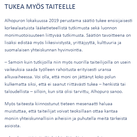
TUKEA MYÖS TAITEELLE
Alhopuron lokakuussa 2019 perustama säätiö tukee ensisijaisesti
korkealaatuista lääketieteellistä tutkimusta sekä luonnon
monimuotoisuuteen liittyvää tutkimusta. Säätiön tavoitteena on
lisäksi edistää myös liikesivistystä, yrittäjyyttä, kulttuuria ja
suomalaisen yhteiskunnan hyvinvointia.
– Samoin kuin tutkijoilla niin myös nuorilla taiteilijoilla on usein
vaikeuksia saada työlleen rahoitusta erityisesti uransa
alkuvaiheessa. Voi olla, että moni on jättänyt koko polun
kulkematta siksi, että ei saanut riittävästi tukea – henkistä tai
taloudellista – silloin, kun sitä olisi tarvittu, Alhopuro sanoo.
Myös taiteesta kiinnostunut tieteen mesenaatti haluaa
muistuttaa, että taiteilijat voivat teoksillaan ottaa kantaa
moniin yhteiskunnallisiin aiheisiin ja puhutella meitä tärkeistä
asioista.