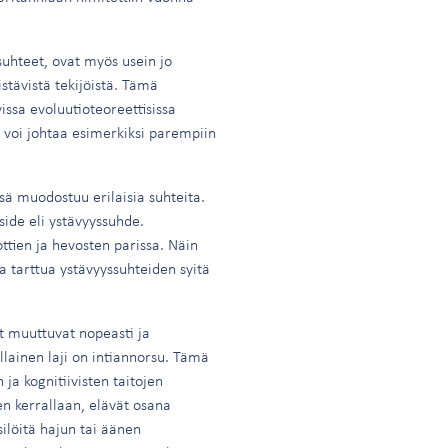
 suhteet, ovat myös usein jo
stävistä tekijöistä. Tämä
issa evoluutioteoreettisissa
us voi johtaa esimerkiksi parempiin
sä muodostuu erilaisia suhteita.
side eli ystävyyssuhde.
ttien ja hevosten parissa. Näin
ia tarttua ystävyyssuhteiden syitä
ot muuttuvat nopeasti ja
llainen laji on intiannorsu. Tämä
ja kognitiivisten taitojen
en kerrallaan, elävät osana
ilöitä hajun tai äänen