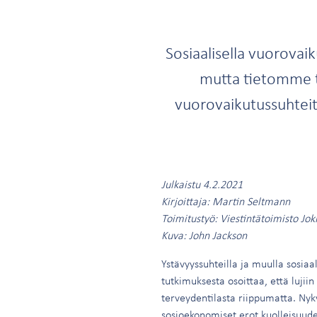
Sosiaalisella vuorovai
mutta tietomme tä
vuorovaikutussuhteit
Julkaistu 4.2.2021
Kirjoittaja: Martin Seltmann
Toimitustyö: Viestintätoimisto Jok
Kuva: John Jackson
Ystävyyssuhteilla ja muulla sosiaa
tutkimuksesta osoittaa, että lujiin
terveydentilasta riippumatta. Nyk
sosioekonomiset erot kuolleisuud