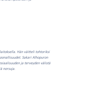
itoksella. Hän väitteli tohtoriksi
onallisuudet. Sakari Alhopuron
siaalisuuden ja terveyden välistä
ä norsuja.