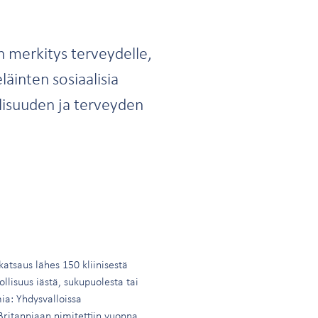
n merkitys terveydelle,
äinten sosiaalisia
lisuuden ja terveyden
katsaus lähes 150 kliinisestä
ollisuus iästä, sukupuolesta tai
ia: Yhdysvalloissa
ritanniaan nimitettiin vuonna