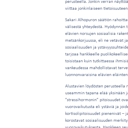
perusteella. Jonkin verran näyttöä
viittaa jonkinlaiseen tietoisuuteen
Sakari Alhopuron säätiön rahoitt
välisestä yhteydestä. Hyödynnän t
elävien norsujen sosiaalisia raken
metsänkorjuussa, eli ne vetävät j
sosiaalisuuden ja ystävyyssuhteid
tarjoaa hankkeelle puolikokeellise
toisistaan kuin tutkittaessa ihmisi
vankeudessa mahdollistavat tervey
luonnonvaraisina elävien eläinten
Alustavien löydösten perusteella 
useammin tapana elää yksinään ja 
”stressihormonin” pitoisuudet ovat
vuorovaikutusta eli ystäviä ja jo
kortisolipitoisuudet pienenivät – 
korostavat sosiaalisuuden merkitys
vuorovaikutuksesta. Hankkeen seu