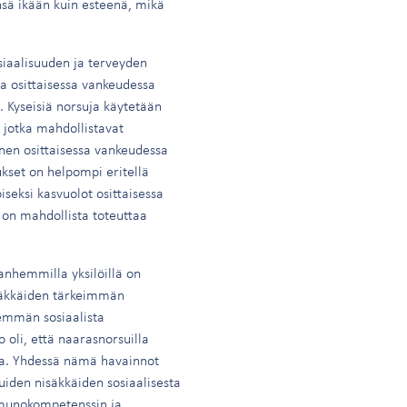
ensä ikään kuin esteenä, mikä
siaalisuuden ja terveyden
a osittaisessa vankeudessa
ä. Kyseisiä norsuja käytetään
 jotka mahdollistavat
inen osittaisessa vankeudessa
ukset on helpompi eritellä
oiseksi kasvuolot osittaisessa
 on mahdollista toteuttaa
anhemmilla yksilöillä on
isäkkäiden tärkeimmän
nemmän sosiaalista
 oli, että naarasnorsuilla
asia. Yhdessä nämä havainnot
uiden nisäkkäiden sosiaalisesta
mmunokompetenssin ja