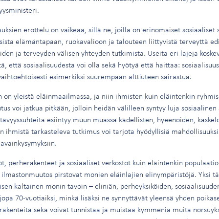
ysministeri.
uksien erottelu on vaikeaa, sillä ne, joilla on erinomaiset sosiaaliset
ista elämäntapaan, ruokavalioon ja talouteen liittyvistä terveyttä edi
iden ja terveyden välisen yhteyden tutkimista. Useita eri lajeja koskev
tä, että sosiaalisuudesta voi olla sekä hyötyä että haittaa: sosiaalisu
 vaihtoehtoisesti esimerkiksi suurempaan alttiuteen sairastua.
 on yleistä eläinmaailmassa, ja niin ihmisten kuin eläintenkin ryhmis
us voi jatkua pitkään, jolloin heidän välilleen syntyy luja sosiaalinen 
stävyyssuhteita esiintyy muun muassa kädellisten, hyeenoiden, kaskelo
in ihmistä tarkasteleva tutkimus voi tarjota hyödyllisiä mahdollisuuks
n avainkysymyksiin.
söt, perherakenteet ja sosiaaliset verkostot kuin eläintenkin populaati
 ilmastonmuutos pirstovat monien eläinlajien elinympäristöjä. Yksi tä
isen kaltainen monin tavoin – eliniän, perheyksiköiden, sosiaalisuuden 
jopa 70-vuotiaiksi, minkä lisäksi ne synnyttävät yleensä yhden poikas
rakenteita sekä voivat tunnistaa ja muistaa kymmeniä muita norsuyks