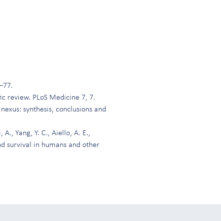
–77.
tic review. PLoS Medicine 7, 7.
s nexus: synthesis, conclusions and
., Yang, Y. C., Aiello, A. E.,
 and survival in humans and other