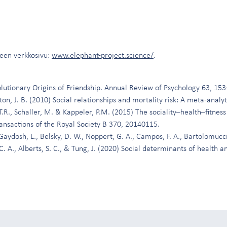
een verkkosivu:
www.elephant-project.science/
.
lutionary Origins of Friendship. Annual Review of Psychology 63, 153
yton, J. B. (2010) Social relationships and mortality risk: A meta-analy
 T.R., Schaller, M. & Kappeler, P.M. (2015) The sociality–health–fitnes
ransactions of the Royal Society B 370, 20140115.
Gaydosh, L., Belsky, D. W., Noppert, G. A., Campos, F. A., Bartolomucci, A
 C. A., Alberts, S. C., & Tung, J. (2020) Social determinants of health