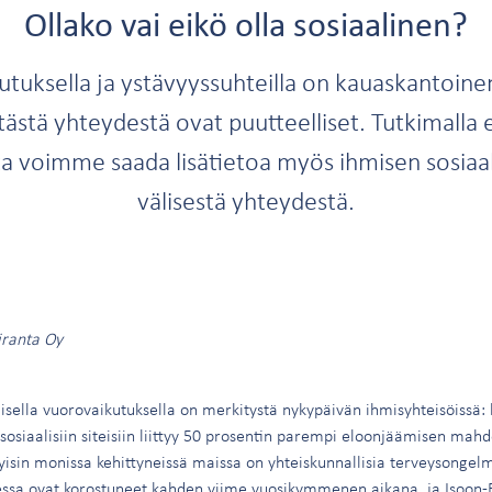
Ollako vai eikö olla sosiaalinen?
kutuksella ja ystävyyssuhteilla on kauaskantoine
stä yhteydestä ovat puutteelliset. Tutkimalla el
a voimme saada lisätietoa myös ihmisen sosiaa
välisestä yhteydestä.
iranta Oy
lisella vuorovaikutuksella on merkitystä nykypäivän ihmisyhteisöissä: 
 sosiaalisiin siteisiin liittyy 50 prosentin parempi eloonjäämisen mahd
yisin monissa kehittyneissä maissa on yhteiskunnallisia terveysongelm
essa ovat korostuneet kahden viime vuosikymmenen aikana, ja Isoon-B