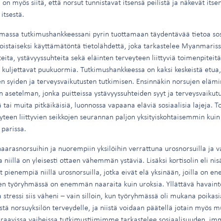
 on myös siitä, että norsut tunnistavat itsensä peilistä ja näkevät its
 itsestä.
amassa tutkimushankkeessani pyrin tuottamaan täydentävää tietoa so
oistaiseksi käyttämätöntä tietolähdettä, joka tarkastelee Myanmariss
teita, ystävyyssuhteita sekä eläinten terveyteen liittyviä toimenpiteit
a kuljettavat puukuormia. Tutkimushankkeessa on kaksi keskeistä etua,
en syiden ja terveysvaikutusten tutkimisen. Ensinnäkin norsujen eläm
n asetelman, jonka puitteissa ystävyyssuhteiden syyt ja terveysvaikut
ä tai muita pitkäikäisiä, luonnossa vapaana eläviä sosiaalisia lajeja. T
teen liittyvien seikkojen seurannan paljon yksityiskohtaisemmin kuin
 parissa.
naarasnorsuihin ja nuorempiin yksilöihin verrattuna urosnorsuilla ja v
niillä on yleisesti ottaen vähemmän ystäviä. Lisäksi kortisolin eli n
 pienempiä niillä urosnorsuilla, jotka eivät elä yksinään, joilla on e
iden työryhmässä on enemmän naaraita kuin uroksia. Yllättävä havainto
ja stressi siis väheni – vain silloin, kun työryhmässä oli mukana poik
tä norsuyksilön terveydelle, ja niistä voidaan päätellä jotain myös m
raavissa vaiheissa tutkimustiimimme tarkastelee sosiaalisuuden, i