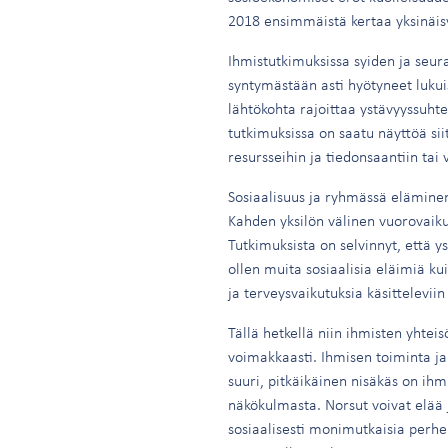
2018 ensimmäistä kertaa yksinäisy
Ihmistutkimuksissa syiden ja seura
syntymästään asti hyötyneet lukuis
lähtökohta rajoittaa ystävyyssuhte
tutkimuksissa on saatu näyttöä sii
resursseihin ja tiedonsaantiin tai
Sosiaalisuus ja ryhmässä eläminen
Kahden yksilön välinen vuorovaikut
Tutkimuksista on selvinnyt, että y
ollen muita sosiaalisia eläimiä ku
ja terveysvaikutuksia käsittelevii
Tällä hetkellä niin ihmisten yhtei
voimakkaasti. Ihmisen toiminta ja
suuri, pitkäikäinen nisäkäs on ihm
näkökulmasta. Norsut voivat elää 
sosiaalisesti monimutkaisia perhe