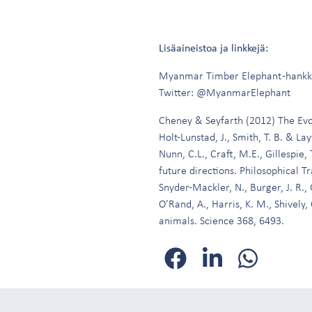
Lisäaineistoa ja linkkejä:
Myanmar Timber Elephant -hankk
Twitter: @MyanmarElephant
Cheney & Seyfarth (2012) The Evo
Holt-Lunstad, J., Smith, T. B. & La
Nunn, C.L., Craft, M.E., Gillespie,
future directions. Philosophical T
Snyder-Mackler, N., Burger, J. R., 
O’Rand, A., Harris, K. M., Shively,
animals. Science 368, 6493.