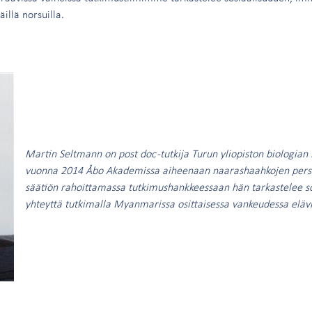
äillä norsuilla.
Martin Seltmann on post doc -tutkija Turun yliopiston biologian la
vuonna 2014 Åbo Akademissa aiheenaan naarashaahkojen perso
säätiön rahoittamassa tutkimushankkeessaan hän tarkastelee so
yhteyttä tutkimalla Myanmarissa osittaisessa vankeudessa elävi