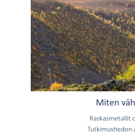
Miten väh
Raskasmetallit o
Tutkimustiedon a