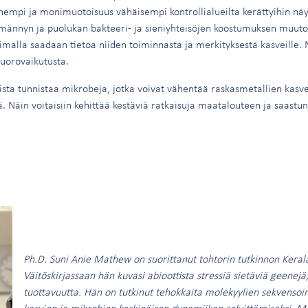
mpi ja monimuotoisuus vähäisempi kontrollialueilta kerättyihin näyt
männyn ja puolukan bakteeri- ja sieniyhteisöjen koostumuksen muutoks
imalla saadaan tietoa niiden toiminnasta ja merkityksestä kasveille
uorovaikutusta.
sta tunnistaa mikrobeja, jotka voivat vähentää raskasmetallien kasve
tä. Näin voitaisiin kehittää kestäviä ratkaisuja maatalouteen ja saas
Ph.D. Suni Anie Mathew on suorittanut tohtorin tutkinnon Keralan
Väitöskirjassaan hän kuvasi abioottista stressiä sietäviä geenejä
tuottavuutta. Hän on tutkinut tehokkaita molekyylien sekvensoint
kasvien ja mikrobien keskinäisen dynamiikan selvittämiseksi. M