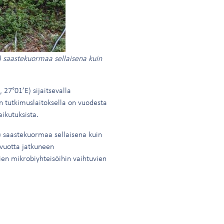
i) saastekuormaa sellaisena kuin
 27°01’E) sijaitsevalla
n tutkimuslaitoksella on vuodesta
ikutuksista.
i) saastekuormaa sellaisena kuin
 vuotta jatkuneen
ien mikrobiyhteisöihin vaihtuvien