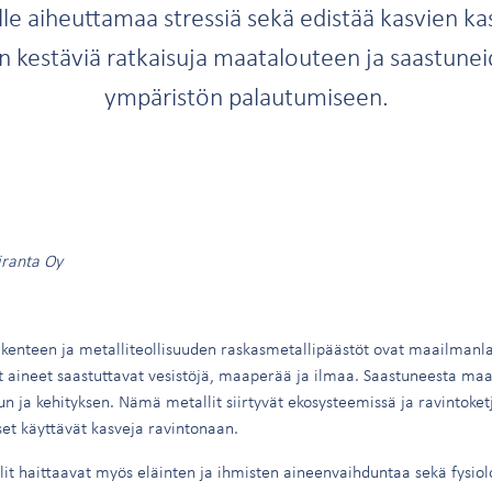
lle aiheuttamaa stressiä sekä edistää kasvien ka
än kestäviä ratkaisuja maatalouteen ja saastun
ympäristön palautumiseen.
iranta Oy
kenteen ja metalliteollisuuden raskasmetallipäästöt ovat maailmanla
aineet saastuttavat vesistöjä, maaperää ja ilmaa. Saastuneesta maa
un ja kehityksen. Nämä metallit siirtyvät ekosysteemissä ja ravintoke
iset käyttävät kasveja ravintonaan.
lit haittaavat myös eläinten ja ihmisten aineenvaihduntaa sekä fysiol