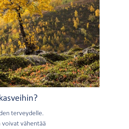
kasveihin?
iden terveydelle.
a voivat vähentää