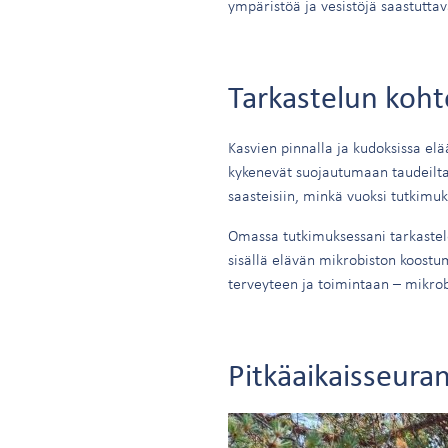
ympäristöä ja vesistöjä saastuttav
Tarkastelun koh
Kasvien pinnalla ja kudoksissa el
kykenevät suojautumaan taudeilta 
saasteisiin, minkä vuoksi tutkimu
Omassa tutkimuksessani tarkastele
sisällä elävän mikrobiston koost
terveyteen ja toimintaan – mikrob
Pitkäaikaisseura