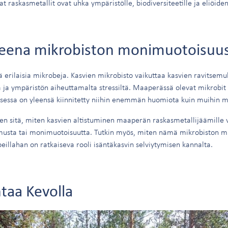
at raskasmetallit ovat uhka ympäristölle, biodiversiteetille ja eliöide
teena mikrobiston monimuotoisuu
ää erilaisia mikrobeja. Kasvien mikrobisto vaikuttaa kasvien ravitsemu
ja ympäristön aiheuttamalta stressiltä. Maaperässä olevat mikrobit 
ksessa on yleensä kiinnitetty niihin enemmän huomiota kuin muihin m
n sitä, miten kasvien altistuminen maaperän raskasmetallijäämille v
umusta tai monimuotoisuutta. Tutkin myös, miten nämä mikrobiston mu
eillahan on ratkaiseva rooli isäntäkasvin selviytymisen kannalta.
ntaa Kevolla