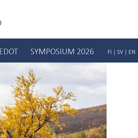
IEDOT
SYMPOSIUM 2026
FI
|
SV
|
EN