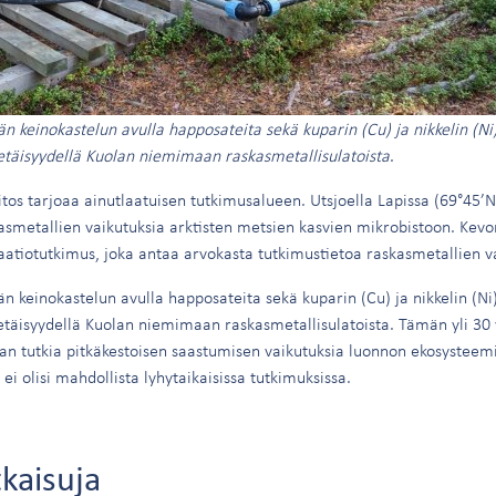
än keinokastelun avulla happosateita sekä kuparin (Cu) ja nikkelin (N
 etäisyydellä Kuolan niemimaan raskasmetallisulatoista
.
tos tarjoaa ainutlaatuisen tutkimusalueen. Utsjoella Lapissa (69°45’N,
skasmetallien vaikutuksia arktisten metsien kasvien mikrobistoon. Kevo
aatiotutkimus, joka antaa arvokasta tutkimustietoa raskasmetallien va
än keinokastelun avulla happosateita sekä kuparin (Cu) ja nikkelin (N
 etäisyydellä Kuolan niemimaan raskasmetallisulatoista. Tämän yli 30
an tutkia pitkäkestoisen saastumisen vaikutuksia luonnon ekosysteem
i olisi mahdollista lyhytaikaisissa tutkimuksissa.
tkaisuja