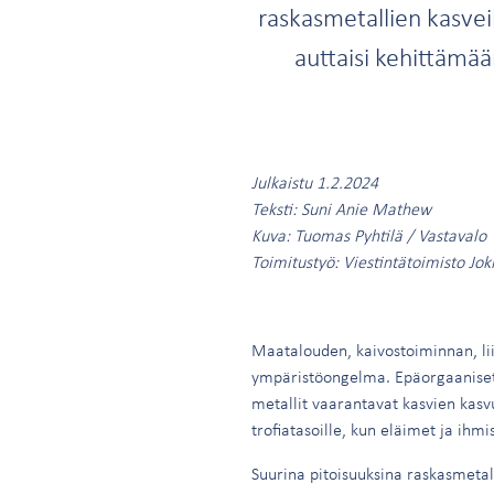
raskasmetallien kasvei
auttaisi kehittämä
Julkaistu 1.2.2024
Teksti: Suni Anie Mathew
Kuva: Tuomas Pyhtilä / Vastavalo
Toimitustyö: Viestintätoimisto Jok
Maatalouden, kaivostoiminnan, lii
ympäristöongelma. Epäorgaaniset 
metallit vaarantavat kasvien kasv
trofiatasoille, kun eläimet ja ihm
Suurina pitoisuuksina raskasmetal