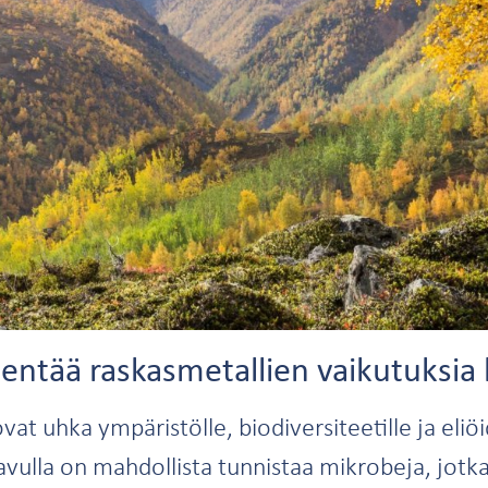
entää raskasmetallien vaikutuksia 
vat uhka ympäristölle, biodiversiteetille ja eliö
vulla on mahdollista tunnistaa mikrobeja, jotk