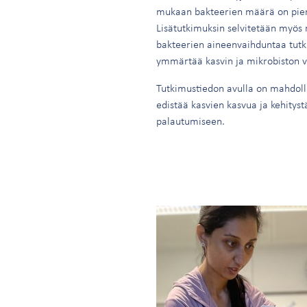
mukaan bakteerien määrä on piene
Lisätutkimuksin selvitetään myös 
bakteerien aineenvaihduntaa tutk
ymmärtää kasvin ja mikrobiston v
Tutkimustiedon avulla on mahdolli
edistää kasvien kasvua ja kehitys
palautumiseen.