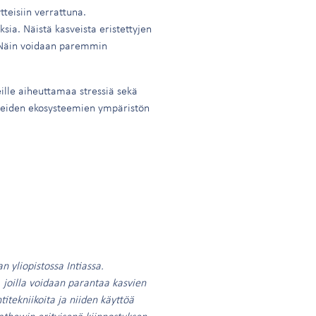
teisiin verrattuna.
ia. Näistä kasveista eristettyjen
. Näin voidaan paremmin
ille aiheuttamaa stressiä sekä
tuneiden ekosysteemien ympäristön
 yliopistossa Intiassa.
, joilla voidaan parantaa kasvien
itekniikoita ja niiden käyttöä
athewin erityisenä kiinnostuksen