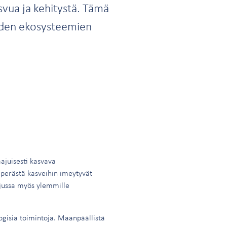
svua ja kehitystä. Tämä
eiden ekosysteemien
ajuisesti kasvava
perästä kasveihin imeytyvät
tjussa myös ylemmille
ogisia toimintoja. Maanpäällistä