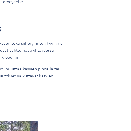
n terveydelle.
s
kseen sekä siihen, miten hyvin ne
ovat välittömästi yhteydessä
ikrobeihin.
oi muuttaa kasvien pinnalla tai
utokset vaikuttavat kasvien