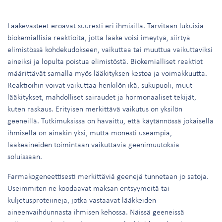
Lääkevasteet eroavat suuresti eri ihmisillä. Tarvitaan lukuisia
biokemiallisia reaktioita, jotta lääke voisi imeytyä, siirtyä
elimistössä kohdekudokseen, vaikuttaa tai muuttua vaikuttaviksi
aineiksi ja lopulta poistua elimistöstä. Biokemialliset reaktiot
määrittävät samalla myös lääkityksen kestoa ja voimakkuutta.
Reaktioihin voivat vaikuttaa henkilön ikä, sukupuoli, muut
lääkitykset, mahdolliset sairaudet ja hormonaaliset tekijät,
kuten raskaus. Erityisen merkittävä vaikutus on yksilön
geeneillä. Tutkimuksissa on havaittu, että käytännössä jokaisella
ihmisellä on ainakin yksi, mutta monesti useampia,
lääkeaineiden toimintaan vaikuttavia geenimuutoksia
soluissaan.
Farmakogeneettisesti merkittäviä geenejä tunnetaan jo satoja.
Useimmiten ne koodaavat maksan entsyymeitä tai
kuljetusproteiineja, jotka vastaavat lääkkeiden
aineenvaihdunnasta ihmisen kehossa. Näissä geeneissä