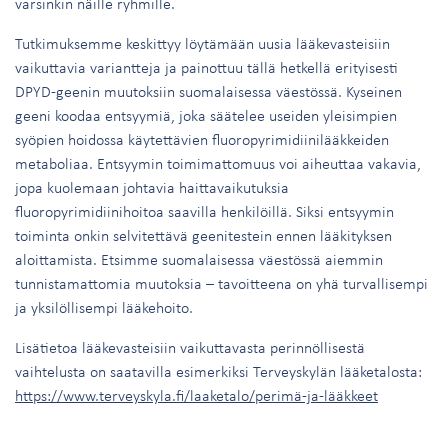
varsinkin näille ryhmille.
Tutkimuksemme keskittyy löytämään uusia lääkevasteisiin
vaikuttavia variantteja ja painottuu tällä hetkellä erityisesti
DPYD-geenin muutoksiin suomalaisessa väestössä. Kyseinen
geeni koodaa entsyymiä, joka säätelee useiden yleisimpien
syöpien hoidossa käytettävien fluoropyrimidiinilääkkeiden
metaboliaa. Entsyymin toimimattomuus voi aiheuttaa vakavia,
jopa kuolemaan johtavia haittavaikutuksia
fluoropyrimidiinihoitoa saavilla henkilöillä. Siksi entsyymin
toiminta onkin selvitettävä geenitestein ennen lääkityksen
aloittamista. Etsimme suomalaisessa väestössä aiemmin
tunnistamattomia muutoksia – tavoitteena on yhä turvallisempi
ja yksilöllisempi lääkehoito.
Lisätietoa lääkevasteisiin vaikuttavasta perinnöllisestä
vaihtelusta on saatavilla esimerkiksi Terveyskylän lääketalosta:
https://www.terveyskyla.fi/laaketalo/perimä-ja-lääkkeet