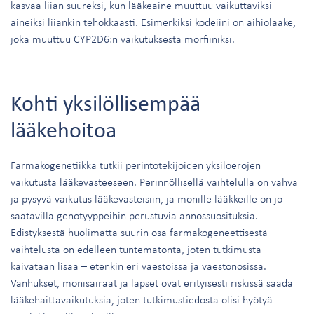
kasvaa liian suureksi, kun lääkeaine muuttuu vaikuttaviksi
aineiksi liiankin tehokkaasti. Esimerkiksi kodeiini on aihiolääke,
joka muuttuu CYP2D6:n vaikutuksesta morfiiniksi.
Kohti yksilöllisempää
lääkehoitoa
Farmakogenetiikka tutkii perintötekijöiden yksilöerojen
vaikutusta lääkevasteeseen. Perinnöllisellä vaihtelulla on vahva
ja pysyvä vaikutus lääkevasteisiin, ja monille lääkkeille on jo
saatavilla genotyyppeihin perustuvia annossuosituksia.
Edistyksestä huolimatta suurin osa farmakogeneettisestä
vaihtelusta on edelleen tuntematonta, joten tutkimusta
kaivataan lisää – etenkin eri väestöissä ja väestönosissa.
Vanhukset, monisairaat ja lapset ovat erityisesti riskissä saada
lääkehaittavaikutuksia, joten tutkimustiedosta olisi hyötyä