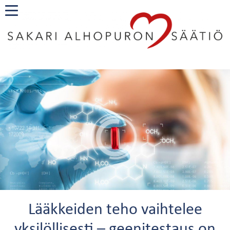
Lääkkeiden teho vaihtelee
yksilöllisesti – geenitestaus on