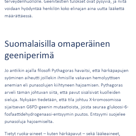
terveydenhuollolle. Geenitestien tulokset ovat pysyviä, ja niitä
voidaan hyödyntää henkilön koko elinajan aina uutta lääkettä
määrättäessä.
Suomalaisilla omaperäinen
geeniperimä
Jo antiikin ajalla filosofi Pythagoras havaitsi, että härkäpapujen
syöminen aiheutti joillekin ihmisille vakavan hemolyyttisen
anemian eli punasolujen kiihtyneen hajoamisen. Pythagoras
arveli tämän johtuvan siitä, että pavut sisälsivät kuolleiden
sieluja. Nykyään tiedetään, että tila johtuu X-kromosomissa
sijaitsevan G6PD-geenin mutaatioista, joista seuraa glukoosi-6-
fosfaattidehydrogenaasi-entsyymin puutos. Entsyymi suojelee
punasoluja hajoamiselta.
Tietyt ruoka-aineet – kuten härkäpavut – sekä lääkeaineet,