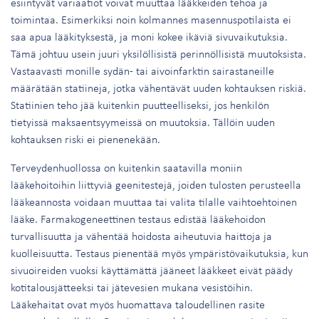
esiintyvät variaatiot voivat muuttaa lääkkeiden tehoa ja
toimintaa. Esimerkiksi noin kolmannes masennuspotilaista ei
saa apua lääkityksestä, ja moni kokee ikäviä sivuvaikutuksia.
Tämä johtuu usein juuri yksilöllisistä perinnöllisistä muutoksista.
Vastaavasti monille sydän- tai aivoinfarktin sairastaneille
määrätään statiineja, jotka vähentävät uuden kohtauksen riskiä.
Statiinien teho jää kuitenkin puutteelliseksi, jos henkilön
tietyissä maksaentsyymeissä on muutoksia. Tällöin uuden
kohtauksen riski ei pienenekään.
Terveydenhuollossa on kuitenkin saatavilla moniin
lääkehoitoihin liittyviä geenitestejä, joiden tulosten perusteella
lääkeannosta voidaan muuttaa tai valita tilalle vaihtoehtoinen
lääke. Farmakogeneettinen testaus edistää lääkehoidon
turvallisuutta ja vähentää hoidosta aiheutuvia haittoja ja
kuolleisuutta. Testaus pienentää myös ympäristövaikutuksia, kun
sivuoireiden vuoksi käyttämättä jääneet lääkkeet eivät päädy
kotitalousjätteeksi tai jätevesien mukana vesistöihin.
Lääkehaitat ovat myös huomattava taloudellinen rasite