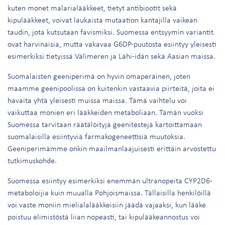
kuten monet malarialääkkeet, tietyt antibiootit sekä
kipulääkkeet, voivat laukaista mutaation kantajilla vaikean
taudin, jota kutsutaan favismiksi. Suomessa entsyymin variantit
ovat harvinaisia, mutta vakavaa G6DP-puutosta esiintyy yleisesti
esimerkiksi tietyissä Välimeren ja Lähi-idän sekä Aasian maissa.
Suomalaisten geeniperimä on hyvin omaperäinen, joten
maamme geenipoolissa on kuitenkin vastaavia piirteitä, joita ei
havaita yhtä yleisesti muissa maissa. Tämä vaihtelu voi
vaikuttaa monien eri lääkkeiden metaboliaan. Tämän vuoksi
Suomessa tarvitaan räätälöityjä geenitestejä kartoittamaan
suomalaisilla esiintyviä farmakogeneettisiä muutoksia.
Geeniperimämme onkin maailmanlaajuisesti erittäin arvostettu
tutkimuskohde.
Suomessa esiintyy esimerkiksi enemmän ultranopeita CYP2D6-
metaboloijia kuin muualla Pohjoismaissa. Tällaisilla henkilöillä
voi vaste moniin mielialalääkkeisiin jäädä vajaaksi, kun lääke
poistuu elimistöstä liian nopeasti, tai kipulääkeannostus voi